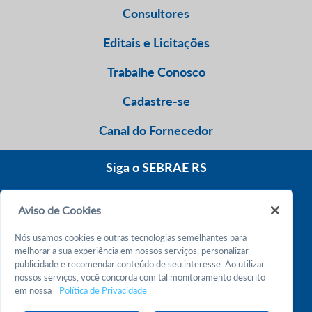
Consultores
Editais e Licitações
Trabalhe Conosco
Cadastre-se
Canal do Fornecedor
Siga o SEBRAE RS
Aviso de Cookies
0800 570 0800
Nós usamos cookies e outras tecnologias semelhantes para
Atendimento 24h
melhorar a sua experiência em nossos serviços, personalizar
publicidade e recomendar conteúdo de seu interesse. Ao utilizar
nossos serviços, você concorda com tal monitoramento descrito
Chame no WhatsApp
em nossa
Política de Privacidade
55 51 32165000