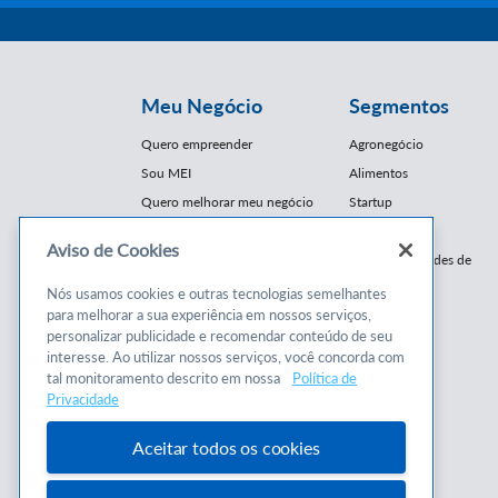
Meu Negócio
Segmentos
Quero empreender
Agronegócio
Sou MEI
Alimentos
Quero melhorar meu negócio
Startup
E-Commerce
Aviso de Cookies
Cursos e
Franquias / Redes de
Cooperação
Conteúdos
Nós usamos cookies e outras tecnologias semelhantes
Moda
para melhorar a sua experiência em nossos serviços,
Cursos
Moveleiro
personalizar publicidade e recomendar conteúdo de seu
Consultorias
interesse. Ao utilizar nossos serviços, você concorda com
Saúde
tal monitoramento descrito em nossa
Política de
Programas
Turismo
Privacidade
Mercopar
Aceitar todos os cookies