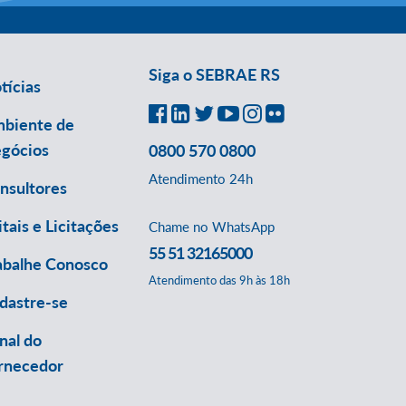
Siga o SEBRAE RS
tícias
biente de
gócios
0800 570 0800
Atendimento 24h
nsultores
itais e Licitações
Chame no WhatsApp
55 51 32165000
abalhe Conosco
Atendimento das 9h às 18h
dastre-se
nal do
rnecedor