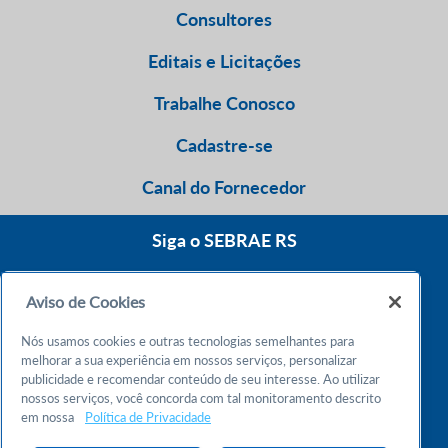
Consultores
Editais e Licitações
Trabalhe Conosco
Cadastre-se
Canal do Fornecedor
Siga o SEBRAE RS
Aviso de Cookies
0800 570 0800
Nós usamos cookies e outras tecnologias semelhantes para
Atendimento 24h
melhorar a sua experiência em nossos serviços, personalizar
publicidade e recomendar conteúdo de seu interesse. Ao utilizar
nossos serviços, você concorda com tal monitoramento descrito
Chame no WhatsApp
em nossa
Política de Privacidade
55 51 32165000