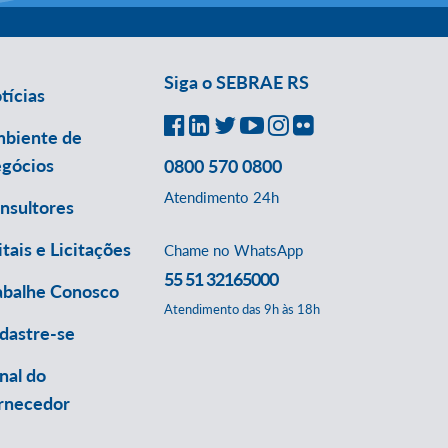
Siga o SEBRAE RS
tícias
biente de
gócios
0800 570 0800
Atendimento 24h
nsultores
itais e Licitações
Chame no WhatsApp
55 51 32165000
abalhe Conosco
Atendimento das 9h às 18h
dastre-se
nal do
rnecedor