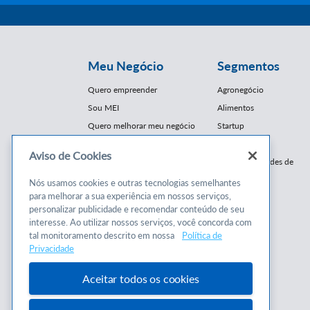
Meu Negócio
Segmentos
Quero empreender
Agronegócio
Sou MEI
Alimentos
Quero melhorar meu negócio
Startup
E-Commerce
Aviso de Cookies
Cursos e
Franquias / Redes de
Cooperação
Conteúdos
Nós usamos cookies e outras tecnologias semelhantes
Moda
para melhorar a sua experiência em nossos serviços,
Cursos
Moveleiro
personalizar publicidade e recomendar conteúdo de seu
Consultorias
interesse. Ao utilizar nossos serviços, você concorda com
Saúde
tal monitoramento descrito em nossa
Política de
Programas
Turismo
Privacidade
Mercopar
Aceitar todos os cookies