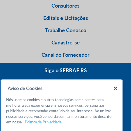
Consultores
Editais e Licitações
Trabalhe Conosco
Cadastre-se
Canal do Fornecedor
Siga o SEBRAE RS
Aviso de Cookies
0800 570 0800
Nós usamos cookies e outras tecnologias semelhantes para
Atendimento 24h
melhorar a sua experiência em nossos serviços, personalizar
publicidade e recomendar conteúdo de seu interesse. Ao utilizar
nossos serviços, você concorda com tal monitoramento descrito
Chame no WhatsApp
em nossa
Política de Privacidade
55 51 32165000