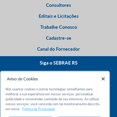
Consultores
Editais e Licitações
Trabalhe Conosco
Cadastre-se
Canal do Fornecedor
Siga o SEBRAE RS
Aviso de Cookies
0800 570 0800
Nós usamos cookies e outras tecnologias semelhantes para
Atendimento 24h
melhorar a sua experiência em nossos serviços, personalizar
publicidade e recomendar conteúdo de seu interesse. Ao utilizar
nossos serviços, você concorda com tal monitoramento descrito
Chame no WhatsApp
em nossa
Política de Privacidade
55 51 32165000