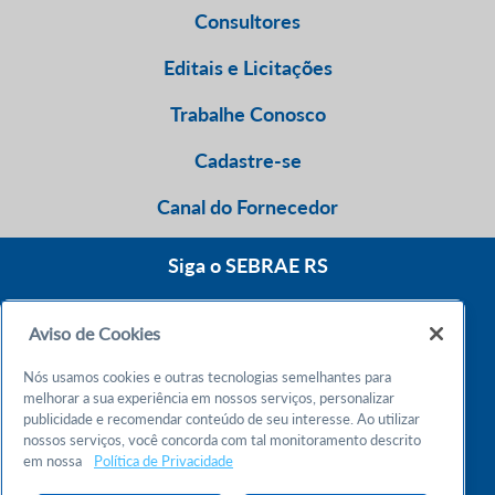
Consultores
Editais e Licitações
Trabalhe Conosco
Cadastre-se
Canal do Fornecedor
Siga o SEBRAE RS
Aviso de Cookies
0800 570 0800
Nós usamos cookies e outras tecnologias semelhantes para
Atendimento 24h
melhorar a sua experiência em nossos serviços, personalizar
publicidade e recomendar conteúdo de seu interesse. Ao utilizar
nossos serviços, você concorda com tal monitoramento descrito
Chame no WhatsApp
em nossa
Política de Privacidade
55 51 32165000