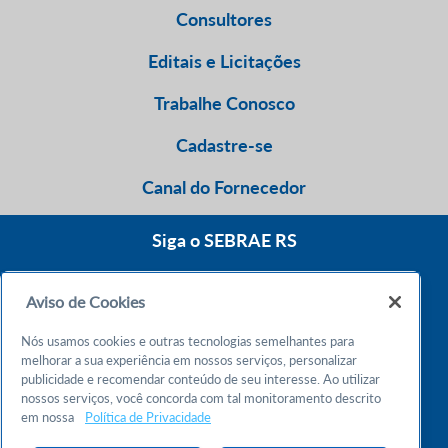
Consultores
Editais e Licitações
Trabalhe Conosco
Cadastre-se
Canal do Fornecedor
Siga o SEBRAE RS
Aviso de Cookies
0800 570 0800
Nós usamos cookies e outras tecnologias semelhantes para
Atendimento 24h
melhorar a sua experiência em nossos serviços, personalizar
publicidade e recomendar conteúdo de seu interesse. Ao utilizar
nossos serviços, você concorda com tal monitoramento descrito
Chame no WhatsApp
em nossa
Política de Privacidade
55 51 32165000