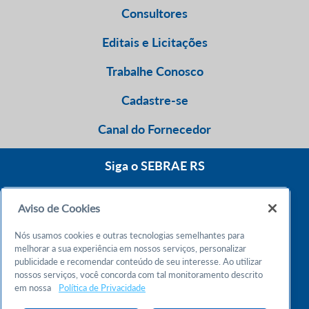
Consultores
Editais e Licitações
Trabalhe Conosco
Cadastre-se
Canal do Fornecedor
Siga o SEBRAE RS
Aviso de Cookies
0800 570 0800
Nós usamos cookies e outras tecnologias semelhantes para
Atendimento 24h
melhorar a sua experiência em nossos serviços, personalizar
publicidade e recomendar conteúdo de seu interesse. Ao utilizar
nossos serviços, você concorda com tal monitoramento descrito
Chame no WhatsApp
em nossa
Política de Privacidade
55 51 32165000