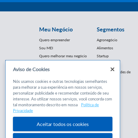
Meu Negócio
Segmentos
Quero empreender
Agronegócio
Sou MEI
Alimentos
Quero melhorar meu negócio
Startup
E-Commerce
Aviso de Cookies
Cursos e
Franquias / Redes de
Cooperação
Conteúdos
Nós usamos cookies e outras tecnologias semelhantes
Moda
para melhorar a sua experiência em nossos serviços,
Cursos
Moveleiro
personalizar publicidade e recomendar conteúdo de seu
Consultorias
interesse. Ao utilizar nossos serviços, você concorda com
Saúde
tal monitoramento descrito em nossa
Política de
Programas
Turismo
Privacidade
Mercopar
Aceitar todos os cookies