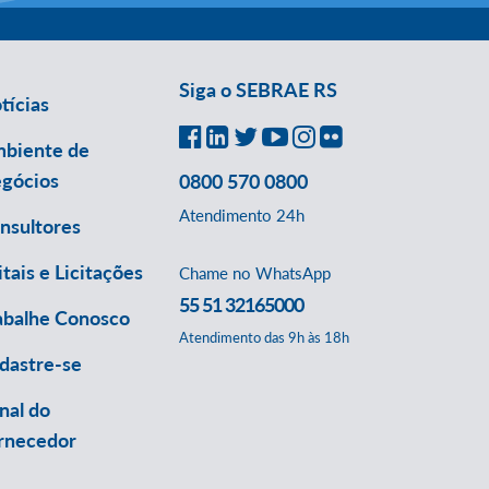
Siga o SEBRAE RS
tícias
biente de
gócios
0800 570 0800
Atendimento 24h
nsultores
itais e Licitações
Chame no WhatsApp
55 51 32165000
abalhe Conosco
Atendimento das 9h às 18h
dastre-se
nal do
rnecedor