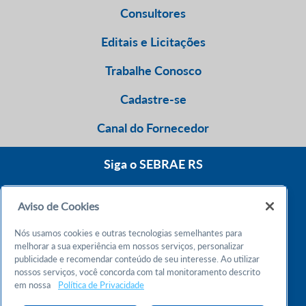
Consultores
Editais e Licitações
Trabalhe Conosco
Cadastre-se
Canal do Fornecedor
Siga o SEBRAE RS
Aviso de Cookies
0800 570 0800
Nós usamos cookies e outras tecnologias semelhantes para
Atendimento 24h
melhorar a sua experiência em nossos serviços, personalizar
publicidade e recomendar conteúdo de seu interesse. Ao utilizar
nossos serviços, você concorda com tal monitoramento descrito
Chame no WhatsApp
em nossa
Política de Privacidade
55 51 32165000