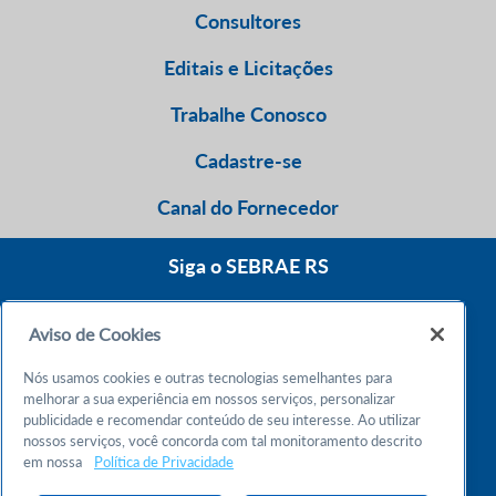
Consultores
Editais e Licitações
Trabalhe Conosco
Cadastre-se
Canal do Fornecedor
Siga o SEBRAE RS
Aviso de Cookies
0800 570 0800
Nós usamos cookies e outras tecnologias semelhantes para
Atendimento 24h
melhorar a sua experiência em nossos serviços, personalizar
publicidade e recomendar conteúdo de seu interesse. Ao utilizar
nossos serviços, você concorda com tal monitoramento descrito
Chame no WhatsApp
em nossa
Política de Privacidade
55 51 32165000