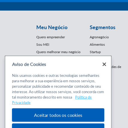
Meu Negócio
Segmentos
Quero empreender
Agronegócio
Sou MEI
Alimentos
Quero melhorar meu negócio
Startup
E-Commerce
Aviso de Cookies
Cursos e
Franquias / Redes de
Cooperação
Conteúdos
Nós usamos cookies e outras tecnologias semelhantes
Moda
para melhorar a sua experiência em nossos serviços,
Cursos
Moveleiro
personalizar publicidade e recomendar conteúdo de seu
Consultorias
interesse. Ao utilizar nossos serviços, você concorda com
Saúde
tal monitoramento descrito em nossa
Política de
Programas
Turismo
Privacidade
Mercopar
Aceitar todos os cookies