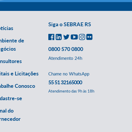
Siga o SEBRAE RS
tícias
biente de
gócios
0800 570 0800
Atendimento 24h
nsultores
itais e Licitações
Chame no WhatsApp
55 51 32165000
abalhe Conosco
Atendimento das 9h às 18h
dastre-se
nal do
rnecedor