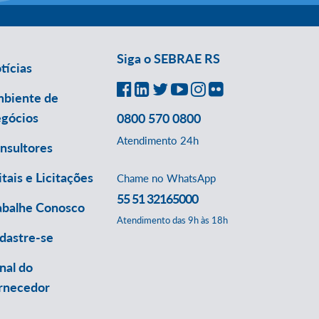
Siga o SEBRAE RS
tícias
biente de
gócios
0800 570 0800
Atendimento 24h
nsultores
itais e Licitações
Chame no WhatsApp
55 51 32165000
abalhe Conosco
Atendimento das 9h às 18h
dastre-se
nal do
rnecedor