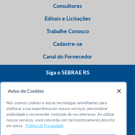
Consultores
Editais e Licitações
Trabalhe Conosco
Cadastre-se
Canal do Fornecedor
Siga o SEBRAE RS
Aviso de Cookies
0800 570 0800
Nós usamos cookies e outras tecnologias semelhantes para
Atendimento 24h
melhorar a sua experiência em nossos serviços, personalizar
publicidade e recomendar conteúdo de seu interesse. Ao utilizar
nossos serviços, você concorda com tal monitoramento descrito
Chame no WhatsApp
em nossa
Política de Privacidade
55 51 32165000