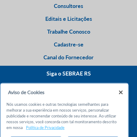
Consultores
Editais e Licitações
Trabalhe Conosco
Cadastre-se
Canal do Fornecedor
Siga o SEBRAE RS
Aviso de Cookies
0800 570 0800
Nós usamos cookies e outras tecnologias semelhantes para
Atendimento 24h
melhorar a sua experiência em nossos serviços, personalizar
publicidade e recomendar conteúdo de seu interesse. Ao utilizar
nossos serviços, você concorda com tal monitoramento descrito
Chame no WhatsApp
em nossa
Política de Privacidade
55 51 32165000