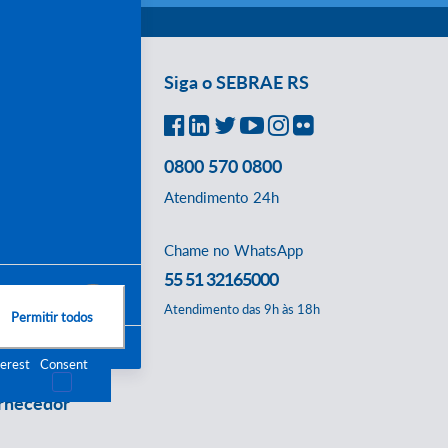
Siga o SEBRAE RS
tícias
biente de
gócios
0800 570 0800
Atendimento 24h
nsultores
itais e Licitações
Chame no WhatsApp
55 51 32165000
abalhe Conosco
Atendimento das 9h às 18h
Permitir todos
dastre-se
 navegação aprimorada,
os a coleta, você
terest
Consent
nal do
ria apresentada nesse
rnecedor
stente) ou enquanto
ente de sua categoria
estabelecidas em nossa