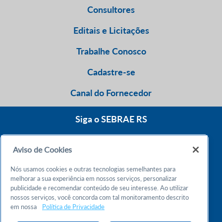
Consultores
Editais e Licitações
Trabalhe Conosco
Cadastre-se
Canal do Fornecedor
Siga o SEBRAE RS
Aviso de Cookies
0800 570 0800
Nós usamos cookies e outras tecnologias semelhantes para
Atendimento 24h
melhorar a sua experiência em nossos serviços, personalizar
publicidade e recomendar conteúdo de seu interesse. Ao utilizar
nossos serviços, você concorda com tal monitoramento descrito
Chame no WhatsApp
em nossa
Política de Privacidade
55 51 32165000