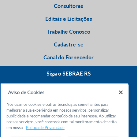
Consultores
Editais e Licitações
Trabalhe Conosco
Cadastre-se
Canal do Fornecedor
Siga o SEBRAE RS
Aviso de Cookies
0800 570 0800
Nós usamos cookies e outras tecnologias semelhantes para
Atendimento 24h
melhorar a sua experiência em nossos serviços, personalizar
publicidade e recomendar conteúdo de seu interesse. Ao utilizar
nossos serviços, você concorda com tal monitoramento descrito
Chame no WhatsApp
em nossa
Política de Privacidade
55 51 32165000