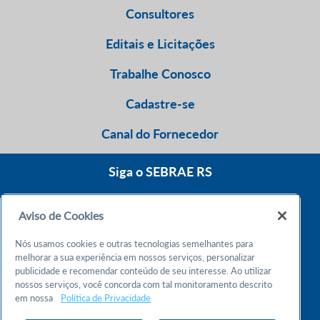
Consultores
Editais e Licitações
Trabalhe Conosco
Cadastre-se
Canal do Fornecedor
Siga o SEBRAE RS
Aviso de Cookies
0800 570 0800
Nós usamos cookies e outras tecnologias semelhantes para
Atendimento 24h
melhorar a sua experiência em nossos serviços, personalizar
publicidade e recomendar conteúdo de seu interesse. Ao utilizar
nossos serviços, você concorda com tal monitoramento descrito
Chame no WhatsApp
em nossa
Política de Privacidade
55 51 32165000