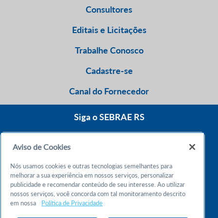
Consultores
Editais e Licitações
Trabalhe Conosco
Cadastre-se
Canal do Fornecedor
Siga o SEBRAE RS
Aviso de Cookies
0800 570 0800
Nós usamos cookies e outras tecnologias semelhantes para
Atendimento 24h
melhorar a sua experiência em nossos serviços, personalizar
publicidade e recomendar conteúdo de seu interesse. Ao utilizar
nossos serviços, você concorda com tal monitoramento descrito
Chame no WhatsApp
em nossa
Política de Privacidade
55 51 32165000