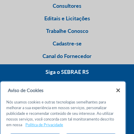
Consultores
Editais e Licitações
Trabalhe Conosco
Cadastre-se
Canal do Fornecedor
Siga o SEBRAE RS
Aviso de Cookies
0800 570 0800
Nós usamos cookies e outras tecnologias semelhantes para
Atendimento 24h
melhorar a sua experiência em nossos serviços, personalizar
publicidade e recomendar conteúdo de seu interesse. Ao utilizar
nossos serviços, você concorda com tal monitoramento descrito
Chame no WhatsApp
em nossa
Política de Privacidade
55 51 32165000