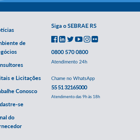
Siga o SEBRAE RS
tícias
biente de
gócios
0800 570 0800
Atendimento 24h
nsultores
itais e Licitações
Chame no WhatsApp
55 51 32165000
abalhe Conosco
Atendimento das 9h às 18h
dastre-se
nal do
rnecedor