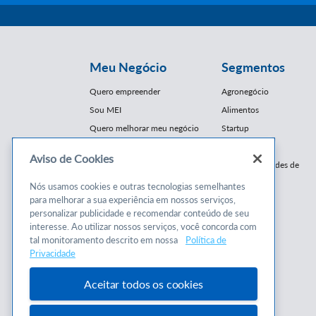
Meu Negócio
Segmentos
Quero empreender
Agronegócio
Sou MEI
Alimentos
Quero melhorar meu negócio
Startup
E-Commerce
Aviso de Cookies
Cursos e
Franquias / Redes de
Cooperação
Conteúdos
Nós usamos cookies e outras tecnologias semelhantes
Moda
para melhorar a sua experiência em nossos serviços,
Cursos
Moveleiro
personalizar publicidade e recomendar conteúdo de seu
Consultorias
interesse. Ao utilizar nossos serviços, você concorda com
Saúde
tal monitoramento descrito em nossa
Política de
Programas
Turismo
Privacidade
Mercopar
Aceitar todos os cookies