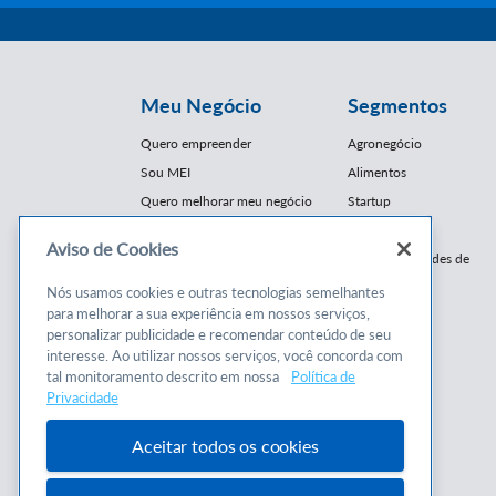
Meu Negócio
Segmentos
Quero empreender
Agronegócio
Sou MEI
Alimentos
Quero melhorar meu negócio
Startup
E-Commerce
Aviso de Cookies
Cursos e
Franquias / Redes de
Cooperação
Conteúdos
Nós usamos cookies e outras tecnologias semelhantes
Moda
para melhorar a sua experiência em nossos serviços,
Cursos
Moveleiro
personalizar publicidade e recomendar conteúdo de seu
Consultorias
interesse. Ao utilizar nossos serviços, você concorda com
Saúde
tal monitoramento descrito em nossa
Política de
Programas
Turismo
Privacidade
Mercopar
Aceitar todos os cookies