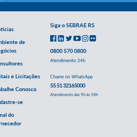
Siga o SEBRAE RS
tícias
biente de
gócios
0800 570 0800
Atendimento 24h
nsultores
itais e Licitações
Chame no WhatsApp
55 51 32165000
abalhe Conosco
Atendimento das 9h às 18h
dastre-se
nal do
rnecedor