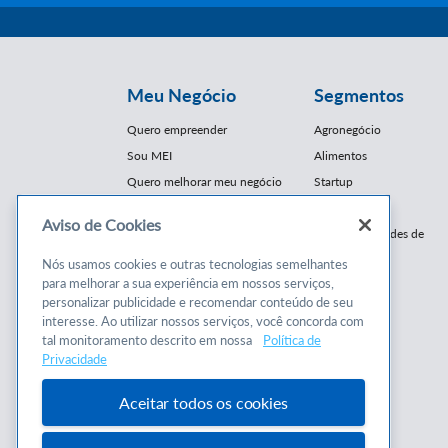
Meu Negócio
Segmentos
Quero empreender
Agronegócio
Sou MEI
Alimentos
Quero melhorar meu negócio
Startup
E-Commerce
Aviso de Cookies
Cursos e
Franquias / Redes de
Cooperação
Conteúdos
Nós usamos cookies e outras tecnologias semelhantes
Moda
para melhorar a sua experiência em nossos serviços,
Cursos
Moveleiro
personalizar publicidade e recomendar conteúdo de seu
Consultorias
interesse. Ao utilizar nossos serviços, você concorda com
Saúde
tal monitoramento descrito em nossa
Política de
Programas
Turismo
Privacidade
Mercopar
Aceitar todos os cookies