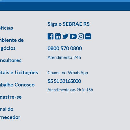
Siga o SEBRAE RS
tícias
biente de
gócios
0800 570 0800
Atendimento 24h
nsultores
itais e Licitações
Chame no WhatsApp
55 51 32165000
abalhe Conosco
Atendimento das 9h às 18h
dastre-se
nal do
rnecedor