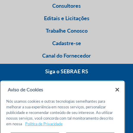
Consultores
Editais e Licitações
Trabalhe Conosco
Cadastre-se
Canal do Fornecedor
Siga o SEBRAE RS
Aviso de Cookies
0800 570 0800
Nós usamos cookies e outras tecnologias semelhantes para
Atendimento 24h
melhorar a sua experiência em nossos serviços, personalizar
publicidade e recomendar conteúdo de seu interesse. Ao utilizar
nossos serviços, você concorda com tal monitoramento descrito
Chame no WhatsApp
em nossa
Política de Privacidade
55 51 32165000