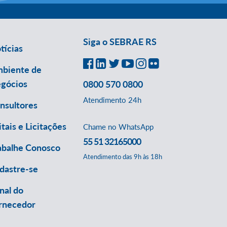
Siga o SEBRAE RS
tícias
biente de
gócios
0800 570 0800
Atendimento 24h
nsultores
itais e Licitações
Chame no WhatsApp
55 51 32165000
abalhe Conosco
Atendimento das 9h às 18h
dastre-se
nal do
rnecedor