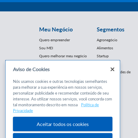
Meu Negócio
Segmentos
Quero empreender
Agronegócio
Sou MEI
Alimentos
Quero melhorar meu negócio
Startup
E-Commerce
Aviso de Cookies
Cursos e
Franquias / Redes de
Cooperação
Conteúdos
Nós usamos cookies e outras tecnologias semelhantes
Moda
para melhorar a sua experiência em nossos serviços,
Cursos
Moveleiro
personalizar publicidade e recomendar conteúdo de seu
Consultorias
interesse. Ao utilizar nossos serviços, você concorda com
Saúde
tal monitoramento descrito em nossa
Política de
Programas
Turismo
Privacidade
Mercopar
Aceitar todos os cookies