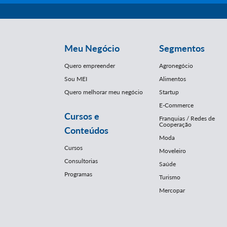
Meu Negócio
Segmentos
Quero empreender
Agronegócio
Sou MEI
Alimentos
Quero melhorar meu negócio
Startup
E-Commerce
Cursos e
Franquias / Redes de
Cooperação
Conteúdos
Moda
Cursos
Moveleiro
Consultorias
Saúde
Programas
Turismo
Mercopar