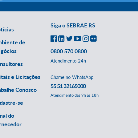
Siga o SEBRAE RS
tícias
biente de
gócios
0800 570 0800
Atendimento 24h
nsultores
itais e Licitações
Chame no WhatsApp
55 51 32165000
abalhe Conosco
Atendimento das 9h às 18h
dastre-se
nal do
rnecedor