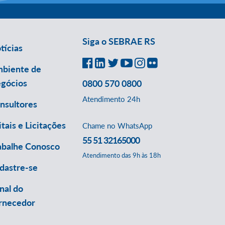
Siga o SEBRAE RS
tícias
biente de
gócios
0800 570 0800
Atendimento 24h
nsultores
itais e Licitações
Chame no WhatsApp
55 51 32165000
abalhe Conosco
Atendimento das 9h às 18h
dastre-se
nal do
rnecedor