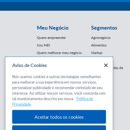
Meu Negócio
Segmentos
Quero empreender
Agronegócio
Sou MEI
Alimentos
Quero melhorar meu negócio
Startup
E-Commerce
Aviso de Cookies
Cursos e
Franquias / Redes de
Cooperação
Conteúdos
Nós usamos cookies e outras tecnologias semelhantes
Moda
para melhorar a sua experiência em nossos serviços,
Cursos
Moveleiro
personalizar publicidade e recomendar conteúdo de seu
Consultorias
interesse. Ao utilizar nossos serviços, você concorda com
Saúde
tal monitoramento descrito em nossa
Política de
Programas
Turismo
Privacidade
Mercopar
Aceitar todos os cookies