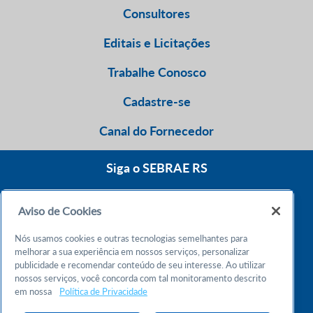
Consultores
Editais e Licitações
Trabalhe Conosco
Cadastre-se
Canal do Fornecedor
Siga o SEBRAE RS
Aviso de Cookies
0800 570 0800
Nós usamos cookies e outras tecnologias semelhantes para
Atendimento 24h
melhorar a sua experiência em nossos serviços, personalizar
publicidade e recomendar conteúdo de seu interesse. Ao utilizar
nossos serviços, você concorda com tal monitoramento descrito
Chame no WhatsApp
em nossa
Política de Privacidade
55 51 32165000