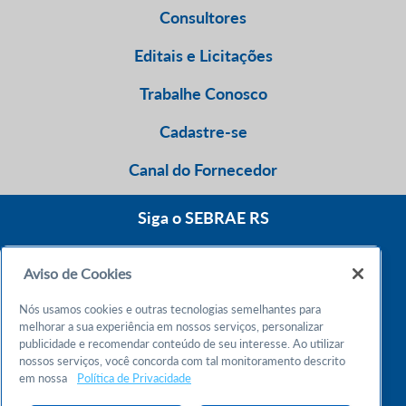
Consultores
Editais e Licitações
Trabalhe Conosco
Cadastre-se
Canal do Fornecedor
Siga o SEBRAE RS
Aviso de Cookies
0800 570 0800
Nós usamos cookies e outras tecnologias semelhantes para
Atendimento 24h
melhorar a sua experiência em nossos serviços, personalizar
publicidade e recomendar conteúdo de seu interesse. Ao utilizar
nossos serviços, você concorda com tal monitoramento descrito
Chame no WhatsApp
em nossa
Política de Privacidade
55 51 32165000