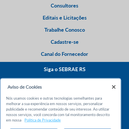
Consultores
Editais e Licitações
Trabalhe Conosco
Cadastre-se
Canal do Fornecedor
Siga o SEBRAE RS
Aviso de Cookies
0800 570 0800
Nós usamos cookies e outras tecnologias semelhantes para
Atendimento 24h
melhorar a sua experiência em nossos serviços, personalizar
publicidade e recomendar conteúdo de seu interesse. Ao utilizar
nossos serviços, você concorda com tal monitoramento descrito
Chame no WhatsApp
em nossa
Política de Privacidade
55 51 32165000