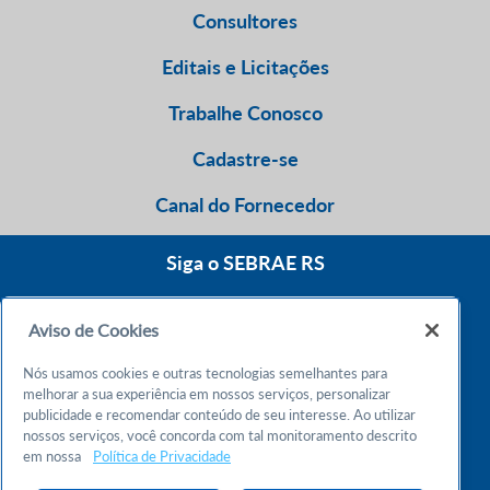
Consultores
Editais e Licitações
Trabalhe Conosco
Cadastre-se
Canal do Fornecedor
Siga o SEBRAE RS
Aviso de Cookies
0800 570 0800
Nós usamos cookies e outras tecnologias semelhantes para
Atendimento 24h
melhorar a sua experiência em nossos serviços, personalizar
publicidade e recomendar conteúdo de seu interesse. Ao utilizar
nossos serviços, você concorda com tal monitoramento descrito
Chame no WhatsApp
em nossa
Política de Privacidade
55 51 32165000