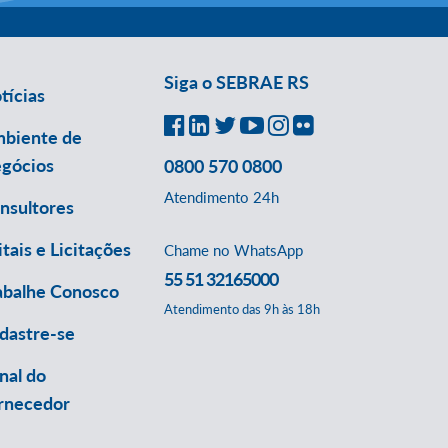
Siga o SEBRAE RS
tícias
biente de
gócios
0800 570 0800
Atendimento 24h
nsultores
itais e Licitações
Chame no WhatsApp
55 51 32165000
abalhe Conosco
Atendimento das 9h às 18h
dastre-se
nal do
rnecedor