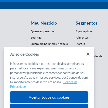
Meu Negócio
Segmentos
Quero empreender
Agronegócio
Sou MEI
Alimentos
Quero melhorar meu negócio
Startup
E-Commerce
Aviso de Cookies
Cursos e
Franquias / Redes de
Cooperação
Conteúdos
Nós usamos cookies e outras tecnologias semelhantes
Moda
para melhorar a sua experiência em nossos serviços,
Cursos
Moveleiro
personalizar publicidade e recomendar conteúdo de seu
Consultorias
interesse. Ao utilizar nossos serviços, você concorda com
Saúde
tal monitoramento descrito em nossa
Política de
Programas
Turismo
Privacidade
Mercopar
Aceitar todos os cookies