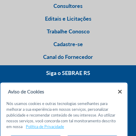
Consultores
Editais e Licitações
Trabalhe Conosco
Cadastre-se
Canal do Fornecedor
Siga o SEBRAE RS
Aviso de Cookies
0800 570 0800
Nós usamos cookies e outras tecnologias semelhantes para
Atendimento 24h
melhorar a sua experiência em nossos serviços, personalizar
publicidade e recomendar conteúdo de seu interesse. Ao utilizar
nossos serviços, você concorda com tal monitoramento descrito
Chame no WhatsApp
em nossa
Política de Privacidade
55 51 32165000