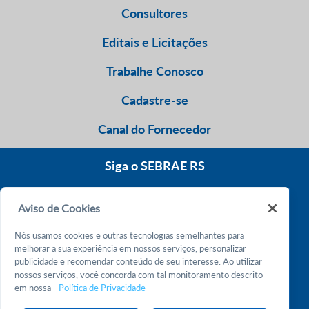
Consultores
Editais e Licitações
Trabalhe Conosco
Cadastre-se
Canal do Fornecedor
Siga o SEBRAE RS
Aviso de Cookies
0800 570 0800
Nós usamos cookies e outras tecnologias semelhantes para
Atendimento 24h
melhorar a sua experiência em nossos serviços, personalizar
publicidade e recomendar conteúdo de seu interesse. Ao utilizar
nossos serviços, você concorda com tal monitoramento descrito
Chame no WhatsApp
em nossa
Política de Privacidade
55 51 32165000