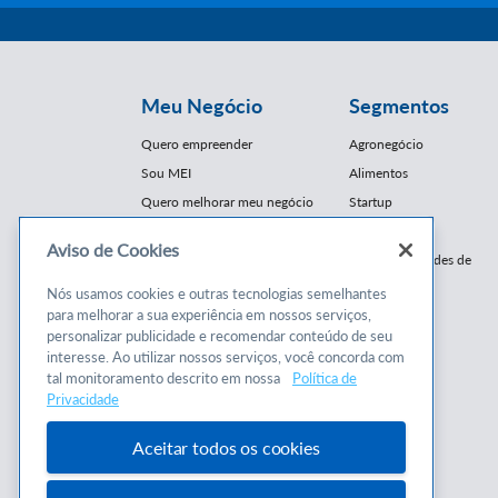
Meu Negócio
Segmentos
Quero empreender
Agronegócio
Sou MEI
Alimentos
Quero melhorar meu negócio
Startup
E-Commerce
Aviso de Cookies
Cursos e
Franquias / Redes de
Cooperação
Conteúdos
Nós usamos cookies e outras tecnologias semelhantes
Moda
para melhorar a sua experiência em nossos serviços,
Cursos
Moveleiro
personalizar publicidade e recomendar conteúdo de seu
Consultorias
interesse. Ao utilizar nossos serviços, você concorda com
Saúde
tal monitoramento descrito em nossa
Política de
Programas
Turismo
Privacidade
Mercopar
Aceitar todos os cookies