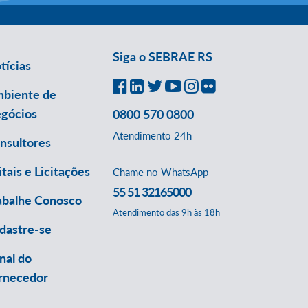
Siga o SEBRAE RS
tícias
biente de
gócios
0800 570 0800
Atendimento 24h
nsultores
itais e Licitações
Chame no WhatsApp
55 51 32165000
abalhe Conosco
Atendimento das 9h às 18h
dastre-se
nal do
rnecedor