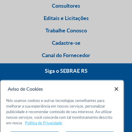
Consultores
Editais e Licitações
Trabalhe Conosco
Cadastre-se
Canal do Fornecedor
Siga o SEBRAE RS
Aviso de Cookies
0800 570 0800
Nós usamos cookies e outras tecnologias semelhantes para
Atendimento 24h
melhorar a sua experiência em nossos serviços, personalizar
publicidade e recomendar conteúdo de seu interesse. Ao utilizar
nossos serviços, você concorda com tal monitoramento descrito
Chame no WhatsApp
em nossa
Política de Privacidade
55 51 32165000