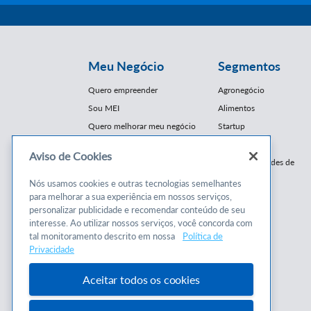
Meu Negócio
Segmentos
Quero empreender
Agronegócio
Sou MEI
Alimentos
Quero melhorar meu negócio
Startup
E-Commerce
Aviso de Cookies
Cursos e
Franquias / Redes de
Cooperação
Conteúdos
Nós usamos cookies e outras tecnologias semelhantes
Moda
para melhorar a sua experiência em nossos serviços,
Cursos
Moveleiro
personalizar publicidade e recomendar conteúdo de seu
Consultorias
interesse. Ao utilizar nossos serviços, você concorda com
Saúde
tal monitoramento descrito em nossa
Política de
Programas
Turismo
Privacidade
Mercopar
Aceitar todos os cookies