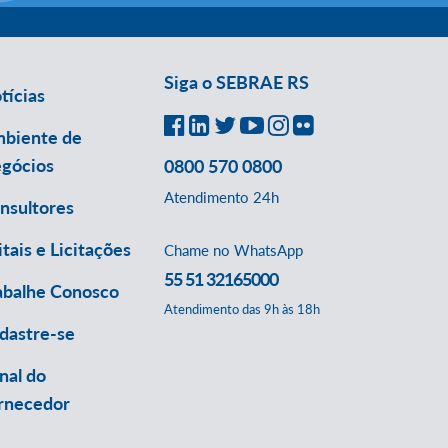
Siga o SEBRAE RS
tícias
biente de
gócios
0800 570 0800
Atendimento 24h
nsultores
itais e Licitações
Chame no WhatsApp
55 51 32165000
abalhe Conosco
Atendimento das 9h às 18h
dastre-se
nal do
rnecedor