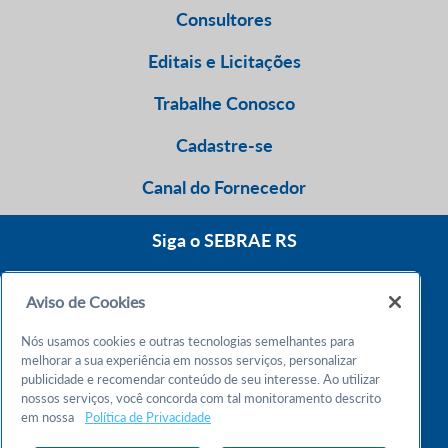
Consultores
Editais e Licitações
Trabalhe Conosco
Cadastre-se
Canal do Fornecedor
Siga o SEBRAE RS
Aviso de Cookies
0800 570 0800
Nós usamos cookies e outras tecnologias semelhantes para
Atendimento 24h
melhorar a sua experiência em nossos serviços, personalizar
publicidade e recomendar conteúdo de seu interesse. Ao utilizar
nossos serviços, você concorda com tal monitoramento descrito
Chame no WhatsApp
em nossa
Política de Privacidade
55 51 32165000