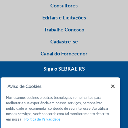
Consultores
Editais e Licitações
Trabalhe Conosco
Cadastre-se
Canal do Fornecedor
Siga o SEBRAE RS
Aviso de Cookies
0800 570 0800
Nós usamos cookies e outras tecnologias semelhantes para
Atendimento 24h
melhorar a sua experiência em nossos serviços, personalizar
publicidade e recomendar conteúdo de seu interesse. Ao utilizar
nossos serviços, você concorda com tal monitoramento descrito
Chame no WhatsApp
em nossa
Política de Privacidade
55 51 32165000