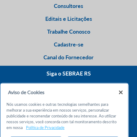
Consultores
Editais e Licitações
Trabalhe Conosco
Cadastre-se
Canal do Fornecedor
Siga o SEBRAE RS
Aviso de Cookies
0800 570 0800
Nós usamos cookies e outras tecnologias semelhantes para
Atendimento 24h
melhorar a sua experiência em nossos serviços, personalizar
publicidade e recomendar conteúdo de seu interesse. Ao utilizar
nossos serviços, você concorda com tal monitoramento descrito
Chame no WhatsApp
em nossa
Política de Privacidade
55 51 32165000