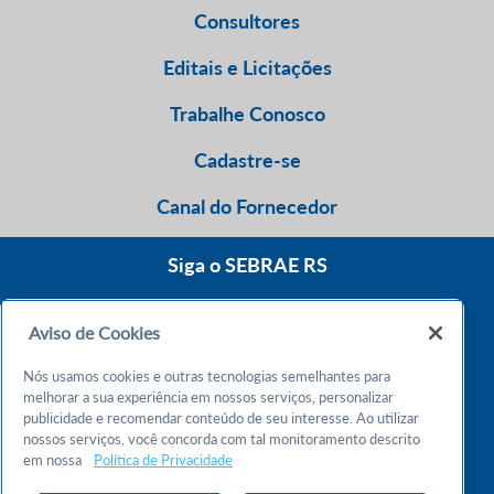
Consultores
Editais e Licitações
Trabalhe Conosco
Cadastre-se
Canal do Fornecedor
Siga o SEBRAE RS
Aviso de Cookies
0800 570 0800
Nós usamos cookies e outras tecnologias semelhantes para
Atendimento 24h
melhorar a sua experiência em nossos serviços, personalizar
publicidade e recomendar conteúdo de seu interesse. Ao utilizar
nossos serviços, você concorda com tal monitoramento descrito
Chame no WhatsApp
em nossa
Política de Privacidade
55 51 32165000