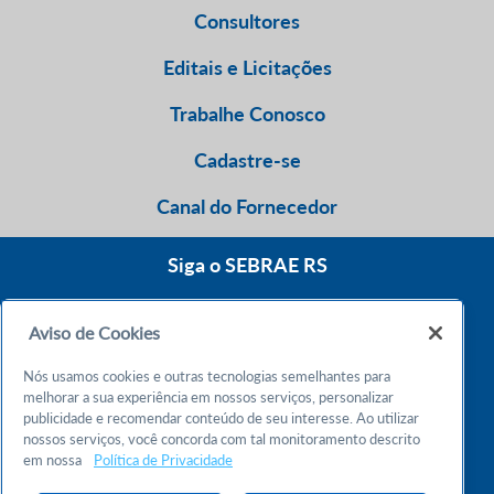
Consultores
Editais e Licitações
Trabalhe Conosco
Cadastre-se
Canal do Fornecedor
Siga o SEBRAE RS
Aviso de Cookies
0800 570 0800
Nós usamos cookies e outras tecnologias semelhantes para
Atendimento 24h
melhorar a sua experiência em nossos serviços, personalizar
publicidade e recomendar conteúdo de seu interesse. Ao utilizar
nossos serviços, você concorda com tal monitoramento descrito
Chame no WhatsApp
em nossa
Política de Privacidade
55 51 32165000