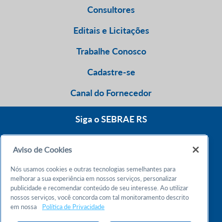
Consultores
Editais e Licitações
Trabalhe Conosco
Cadastre-se
Canal do Fornecedor
Siga o SEBRAE RS
Aviso de Cookies
0800 570 0800
Nós usamos cookies e outras tecnologias semelhantes para
Atendimento 24h
melhorar a sua experiência em nossos serviços, personalizar
publicidade e recomendar conteúdo de seu interesse. Ao utilizar
nossos serviços, você concorda com tal monitoramento descrito
Chame no WhatsApp
em nossa
Política de Privacidade
55 51 32165000