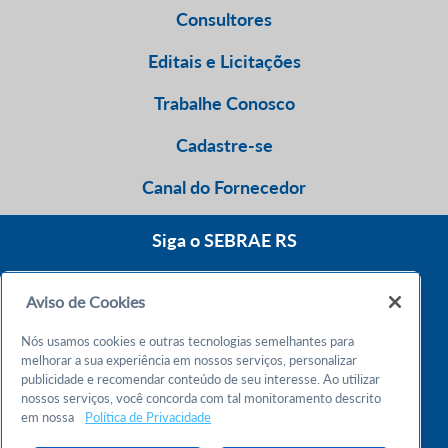
Consultores
Editais e Licitações
Trabalhe Conosco
Cadastre-se
Canal do Fornecedor
Siga o SEBRAE RS
Aviso de Cookies
0800 570 0800
Nós usamos cookies e outras tecnologias semelhantes para
Atendimento 24h
melhorar a sua experiência em nossos serviços, personalizar
publicidade e recomendar conteúdo de seu interesse. Ao utilizar
nossos serviços, você concorda com tal monitoramento descrito
Chame no WhatsApp
em nossa
Política de Privacidade
55 51 32165000