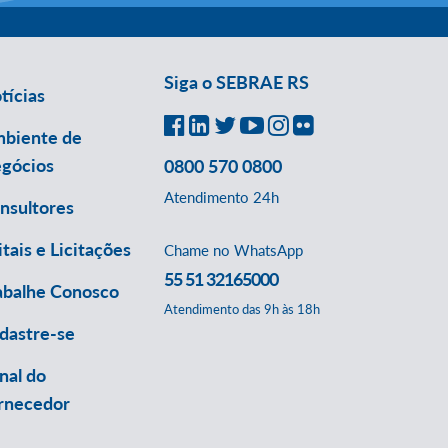
Siga o SEBRAE RS
tícias
biente de
gócios
0800 570 0800
Atendimento 24h
nsultores
itais e Licitações
Chame no WhatsApp
55 51 32165000
abalhe Conosco
Atendimento das 9h às 18h
dastre-se
nal do
rnecedor