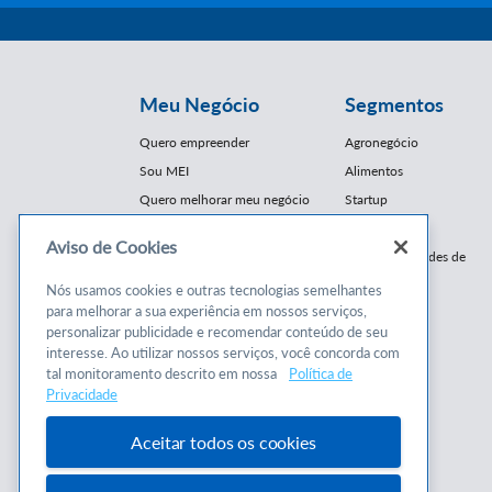
Meu Negócio
Segmentos
Quero empreender
Agronegócio
Sou MEI
Alimentos
Quero melhorar meu negócio
Startup
E-Commerce
Aviso de Cookies
Cursos e
Franquias / Redes de
Cooperação
Conteúdos
Nós usamos cookies e outras tecnologias semelhantes
Moda
para melhorar a sua experiência em nossos serviços,
Cursos
Moveleiro
personalizar publicidade e recomendar conteúdo de seu
Consultorias
interesse. Ao utilizar nossos serviços, você concorda com
Saúde
tal monitoramento descrito em nossa
Política de
Programas
Turismo
Privacidade
Mercopar
Aceitar todos os cookies