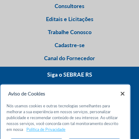
Consultores
Editais e Licitações
Trabalhe Conosco
Cadastre-se
Canal do Fornecedor
Siga o SEBRAE RS
Aviso de Cookies
0800 570 0800
Nós usamos cookies e outras tecnologias semelhantes para
Atendimento 24h
melhorar a sua experiência em nossos serviços, personalizar
publicidade e recomendar conteúdo de seu interesse. Ao utilizar
nossos serviços, você concorda com tal monitoramento descrito
Chame no WhatsApp
em nossa
Política de Privacidade
55 51 32165000