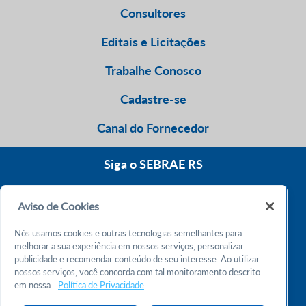
Consultores
Editais e Licitações
Trabalhe Conosco
Cadastre-se
Canal do Fornecedor
Siga o SEBRAE RS
Aviso de Cookies
0800 570 0800
Nós usamos cookies e outras tecnologias semelhantes para
Atendimento 24h
melhorar a sua experiência em nossos serviços, personalizar
publicidade e recomendar conteúdo de seu interesse. Ao utilizar
nossos serviços, você concorda com tal monitoramento descrito
Chame no WhatsApp
em nossa
Política de Privacidade
55 51 32165000