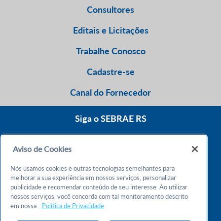
Consultores
Editais e Licitações
Trabalhe Conosco
Cadastre-se
Canal do Fornecedor
Siga o SEBRAE RS
Aviso de Cookies
0800 570 0800
Nós usamos cookies e outras tecnologias semelhantes para
Atendimento 24h
melhorar a sua experiência em nossos serviços, personalizar
publicidade e recomendar conteúdo de seu interesse. Ao utilizar
nossos serviços, você concorda com tal monitoramento descrito
Chame no WhatsApp
em nossa
Política de Privacidade
55 51 32165000